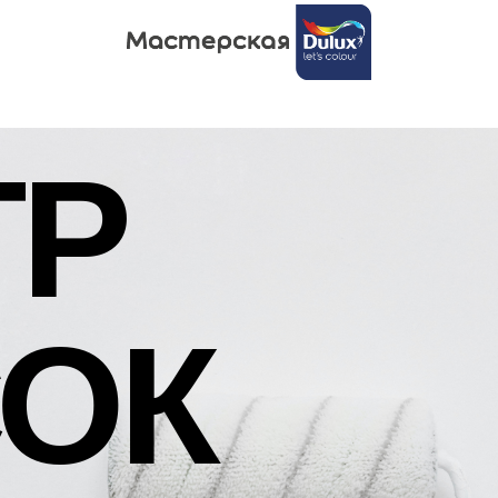
ТР
СОК