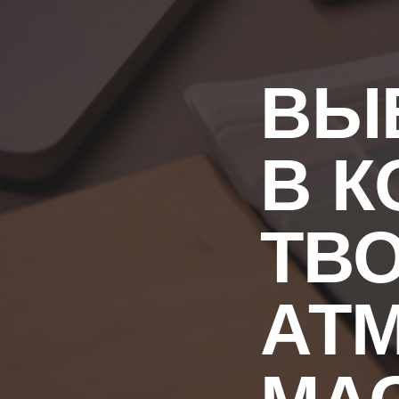
ВЫБ
В 
ТВ
АТ