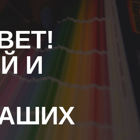
ВЕТ!
Й И
НАШИХ