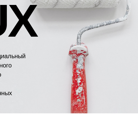
UX
циальный
ного
о
чных